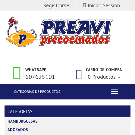
Registrarse
Iniciar Sessión
WHATSAPP
CARRO DE COMPRA
607625101
0 Productos
CATEGORIAS DE PRODUCTOS
Toggle
navigation
CATEGORÍAS
HAMBURGUESAS
ADOBADOS